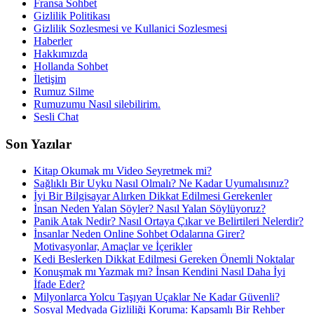
Fransa Sohbet
Gizlilik Politikası
Gizlilik Sozlesmesi ve Kullanici Sozlesmesi
Haberler
Hakkımızda
Hollanda Sohbet
İletişim
Rumuz Silme
Rumuzumu Nasıl silebilirim.
Sesli Chat
Son Yazılar
Kitap Okumak mı Video Seyretmek mi?
Sağlıklı Bir Uyku Nasıl Olmalı? Ne Kadar Uyumalısınız?
İyi Bir Bilgisayar Alırken Dikkat Edilmesi Gerekenler
İnsan Neden Yalan Söyler? Nasıl Yalan Söylüyoruz?
Panik Atak Nedir? Nasıl Ortaya Çıkar ve Belirtileri Nelerdir?
İnsanlar Neden Online Sohbet Odalarına Girer?
Motivasyonlar, Amaçlar ve İçerikler
Kedi Beslerken Dikkat Edilmesi Gereken Önemli Noktalar
Konuşmak mı Yazmak mı? İnsan Kendini Nasıl Daha İyi
İfade Eder?
Milyonlarca Yolcu Taşıyan Uçaklar Ne Kadar Güvenli?
Sosyal Medyada Gizliliği Koruma: Kapsamlı Bir Rehber