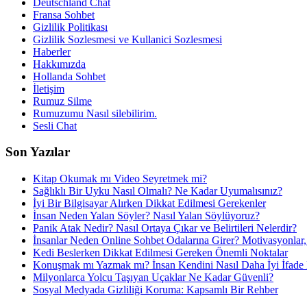
Deutschland Chat
Fransa Sohbet
Gizlilik Politikası
Gizlilik Sozlesmesi ve Kullanici Sozlesmesi
Haberler
Hakkımızda
Hollanda Sohbet
İletişim
Rumuz Silme
Rumuzumu Nasıl silebilirim.
Sesli Chat
Son Yazılar
Kitap Okumak mı Video Seyretmek mi?
Sağlıklı Bir Uyku Nasıl Olmalı? Ne Kadar Uyumalısınız?
İyi Bir Bilgisayar Alırken Dikkat Edilmesi Gerekenler
İnsan Neden Yalan Söyler? Nasıl Yalan Söylüyoruz?
Panik Atak Nedir? Nasıl Ortaya Çıkar ve Belirtileri Nelerdir?
İnsanlar Neden Online Sohbet Odalarına Girer? Motivasyonlar, 
Kedi Beslerken Dikkat Edilmesi Gereken Önemli Noktalar
Konuşmak mı Yazmak mı? İnsan Kendini Nasıl Daha İyi İfade
Milyonlarca Yolcu Taşıyan Uçaklar Ne Kadar Güvenli?
Sosyal Medyada Gizliliği Koruma: Kapsamlı Bir Rehber