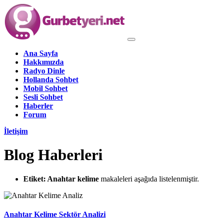
Ana Sayfa
Hakkımızda
Radyo Dinle
Hollanda Sohbet
Mobil Sohbet
Sesli Sohbet
Haberler
Forum
İletişim
Blog Haberleri
Etiket:
Anahtar kelime
makaleleri aşağıda listelenmiştir.
Anahtar Kelime Sektör Analizi