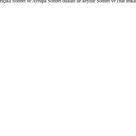
ika Sohbet ve Avrupa Sohbet odaları ile keyifle Sohbet ve chat imkanı