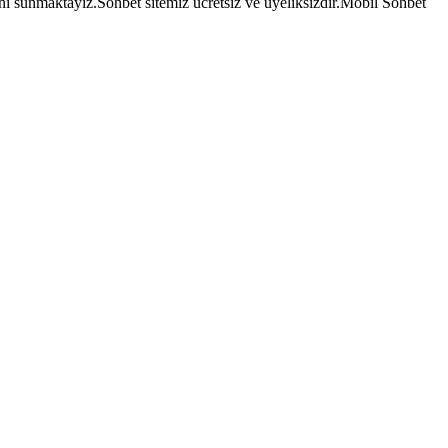
 sunmaktayız.Sohbet sitemiz ücretsiz ve üyeliksizdir.Mobil Sohbet