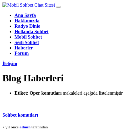
Ana Sayfa
Hakkımızda
Radyo Dinle
Hollanda Sohbet
Mobil Sohbet
Sesli Sohbet
Haberler
Forum
İletişim
Blog Haberleri
Etiket:
Oper komutları
makaleleri aşağıda listelenmiştir.
Sohbet komutları
7 yıl önce
admin
tarafından