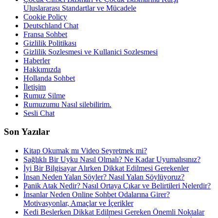
Uluslararası Standartlar ve Mücadele
Cookie Policy
Deutschland Chat
Fransa Sohbet
Gizlilik Politikası
Gizlilik Sozlesmesi ve Kullanici Sozlesmesi
Haberler
Hakkımızda
Hollanda Sohbet
İletişim
Rumuz Silme
Rumuzumu Nasıl silebilirim.
Sesli Chat
Son Yazılar
Kitap Okumak mı Video Seyretmek mi?
Sağlıklı Bir Uyku Nasıl Olmalı? Ne Kadar Uyumalısınız?
İyi Bir Bilgisayar Alırken Dikkat Edilmesi Gerekenler
İnsan Neden Yalan Söyler? Nasıl Yalan Söylüyoruz?
Panik Atak Nedir? Nasıl Ortaya Çıkar ve Belirtileri Nelerdir?
İnsanlar Neden Online Sohbet Odalarına Girer?
Motivasyonlar, Amaçlar ve İçerikler
Kedi Beslerken Dikkat Edilmesi Gereken Önemli Noktalar