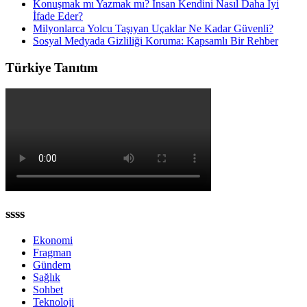
Konuşmak mı Yazmak mı? İnsan Kendini Nasıl Daha İyi
İfade Eder?
Milyonlarca Yolcu Taşıyan Uçaklar Ne Kadar Güvenli?
Sosyal Medyada Gizliliği Koruma: Kapsamlı Bir Rehber
Türkiye Tanıtım
ssss
Ekonomi
Fragman
Gündem
Sağlık
Sohbet
Teknoloji