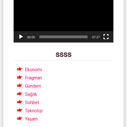
00:00
07:27
ssss
Ekonomi
Fragman
Gündem
Sağlık
Sohbet
Teknoloji
Yaşam