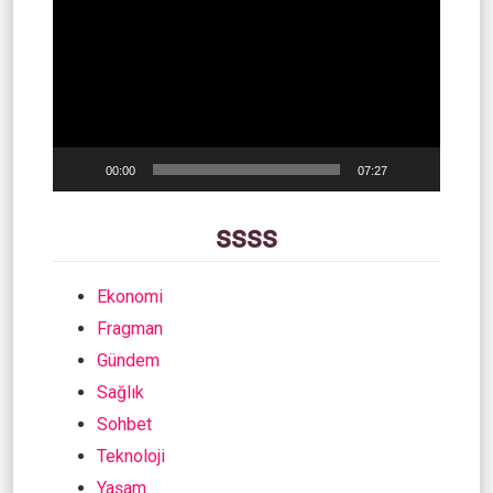
oynatıcı
00:00
07:27
ssss
Ekonomi
Fragman
Gündem
Sağlık
Sohbet
Teknoloji
Yaşam