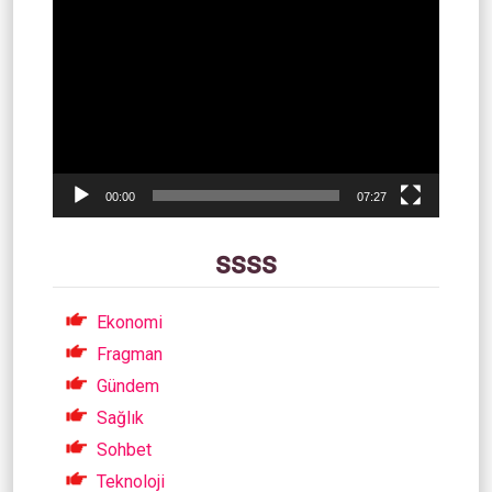
Video
oynatıcı
00:00
07:27
ssss
Ekonomi
Fragman
Gündem
Sağlık
Sohbet
Teknoloji