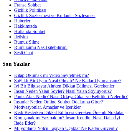
Fransa Sohbet
Gizlilik Politikası
Gizlilik Sozlesmesi ve Kullanici Sozlesmesi
Haberler
Hakkımızda
Hollanda Sohbet
İletişim
Rumuz Silme
Rumuzumu Nasıl silebilirim.
Sesli Chat
Son Yazılar
Kitap Okumak mı Video Seyretmek mi?
Sağlıklı Bir Uyku Nasıl Olmalı? Ne Kadar Uyumalısınız?
İyi Bir Bilgisayar Alırken Dikkat Edilmesi Gerekenler
İnsan Neden Yalan Söyler? Nasıl Yalan Söylüyoruz?
Panik Atak Nedir? Nasıl Ortaya Çıkar ve Belirtileri Nelerdir?
İnsanlar Neden Online Sohbet Odalarına Girer?
Motivasyonlar, Amaçlar ve İçerikler
Kedi Beslerken Dikkat Edilmesi Gereken Önemli Noktalar
Konuşmak mı Yazmak mı? İnsan Kendini Nasıl Daha İyi
İfade Eder?
Milyonlarca Yolcu Taşıyan Uçaklar Ne Kadar Güvenli?