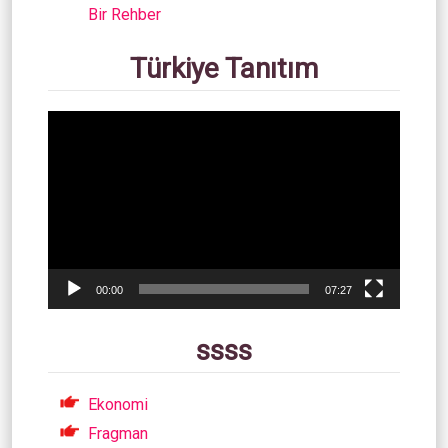
Bir Rehber
Türkiye Tanıtım
Video
oynatıcı
00:00
07:27
ssss
Ekonomi
Fragman