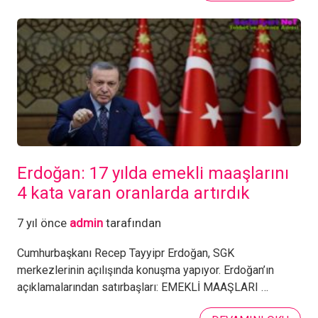
Erdoğan: 17 yılda emekli maaşlarını
4 kata varan oranlarda artırdık
7 yıl önce
admin
tarafından
Cumhurbaşkanı Recep Tayyipr Erdoğan, SGK
merkezlerinin açılışında konuşma yapıyor. Erdoğan’ın
açıklamalarından satırbaşları: EMEKLİ MAAŞLARI …