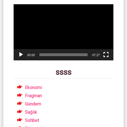
Video
oynatıcı
00:00
07:27
ssss
Ekonomi
Fragman
Gündem
Sağlık
Sohbet