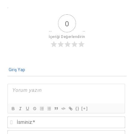
0
İçeriği Değerlendirin
Giriş Yap
{}
[+]
İsmi
E-