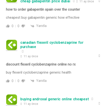
cheap gabapentin price dubai
11 ay önce
how to order gabapentin spain over the counter
cheapest buy gabapentin generic how effective
Yanıtla
0
0
canadian flexeril cyclobenzaprine for
purchase
11 ay önce
discount flexeril cyclobenzaprine online no rx
buy flexeril cyclobenzaprine generic health
Yanıtla
0
0
buying androxal generic online cheapest
11 ay önce