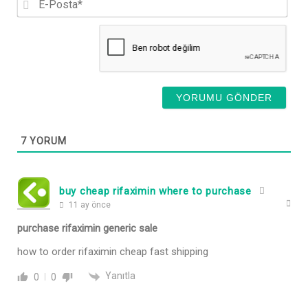
Pos
7
YORUM
buy cheap rifaximin where to purchase
11 ay önce
purchase rifaximin generic sale
how to order rifaximin cheap fast shipping
Yanıtla
0
0