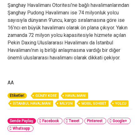
Şanghay Havalimanı Otoritesi’ne bağlı havalimanlarından
Şanghay Pudong Havalimanı ise 74 milyonluk yolcu
sayısıyla dünyanın 9’uncu, kargo sıralamasına göre ise
16’ncı en büyük havalimanı olarak ön plana çıkıyor. Yakın
zamanda 72 milyon yolcu kapasitesiyle hizmete açılan
Pekin Daxing Uluslararası Havalimanı da İstanbul
Havalimanı’nın iş birliği anlaşmasına vardığı bir diğer
önemli uluslararası havalimanı olarak dikkati çekiyor.
AA
Etiketler:
GÜNEY KORE
HAVALIMANI
İSTANBUL HAVALIMANI
MILYON
MOBIL SOHBET
YOLCU
Sende Paylaş:
Facebook
Tweet
Pinterest
Google+
Whatsapp