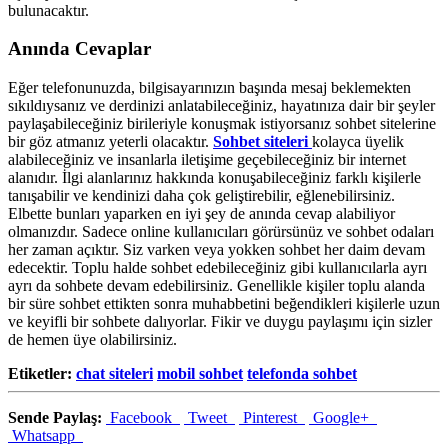
bulunacaktır.
Anında Cevaplar
Eğer telefonunuzda, bilgisayarınızın başında mesaj beklemekten
sıkıldıysanız ve derdinizi anlatabileceğiniz, hayatınıza dair bir şeyler
paylaşabileceğiniz birileriyle konuşmak istiyorsanız sohbet sitelerine
bir göz atmanız yeterli olacaktır.
Sohbet siteleri
kolayca üyelik
alabileceğiniz ve insanlarla iletişime geçebileceğiniz bir internet
alanıdır. İlgi alanlarınız hakkında konuşabileceğiniz farklı kişilerle
tanışabilir ve kendinizi daha çok geliştirebilir, eğlenebilirsiniz.
Elbette bunları yaparken en iyi şey de anında cevap alabiliyor
olmanızdır. Sadece online kullanıcıları görürsünüz ve sohbet odaları
her zaman açıktır. Siz varken veya yokken sohbet her daim devam
edecektir. Toplu halde sohbet edebileceğiniz gibi kullanıcılarla ayrı
ayrı da sohbete devam edebilirsiniz. Genellikle kişiler toplu alanda
bir süre sohbet ettikten sonra muhabbetini beğendikleri kişilerle uzun
ve keyifli bir sohbete dalıyorlar. Fikir ve duygu paylaşımı için sizler
de hemen üye olabilirsiniz.
Etiketler:
chat siteleri
mobil sohbet
telefonda sohbet
Sende Paylaş:
Facebook
Tweet
Pinterest
Google+
Whatsapp