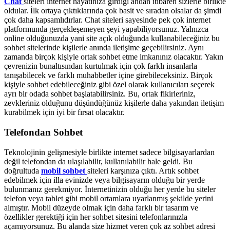
Chat
siteleri internet hayatınıza girdiği andan itibaren sizlerle birlikte
oldular. İlk ortaya çıktıklarında çok basit ve sıradan olsalar da şimdi
çok daha kapsamlıdırlar. Chat siteleri sayesinde pek çok internet
platformunda gerçekleşemeyen şeyi yapabiliyorsunuz. Yalnızca
online olduğunuzda yani site açık olduğunda kullanabileceğiniz bu
sohbet sitelerinde kişilerle anında iletişime geçebilirsiniz. Aynı
zamanda birçok kişiyle ortak sohbet etme imkanınız olacaktır. Yakın
çevrenizin bunaltısından kurtulmak için çok farklı insanlarla
tanışabilecek ve farklı muhabbetler içine girebileceksiniz. Birçok
kişiyle sohbet edebileceğiniz gibi özel olarak kullanıcıları seçerek
ayrı bir odada sohbet başlatabilirsiniz. Bu, ortak fikirleriniz,
zevkleriniz olduğunu düşündüğünüz kişilerle daha yakından iletişim
kurabilmek için iyi bir fırsat olacaktır.
Telefondan Sohbet
Teknolojinin gelişmesiyle birlikte internet sadece bilgisayarlardan
değil telefondan da ulaşılabilir, kullanılabilir hale geldi. Bu
doğrultuda
mobil sohbet
siteleri karşınıza çıktı. Artık sohbet
edebilmek için illa evinizde veya bilgisayarın olduğu bir yerde
bulunmanız gerekmiyor. İnternetinizin olduğu her yerde bu siteler
telefon veya tablet gibi mobil ortamlara uyarlanmış şekilde yerini
almıştır. Mobil düzeyde olmak için daha farklı bir tasarım ve
özellikler gerektiği için her sohbet sitesini telefonlarınızla
açamıyorsunuz. Bu alanda size hizmet veren çok az sohbet adresi