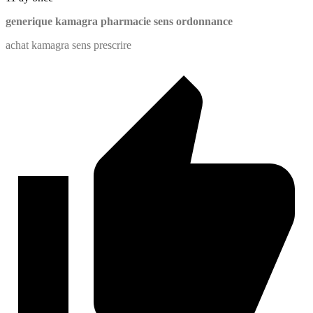
generique kamagra pharmacie sens ordonnance
achat kamagra sens prescrire