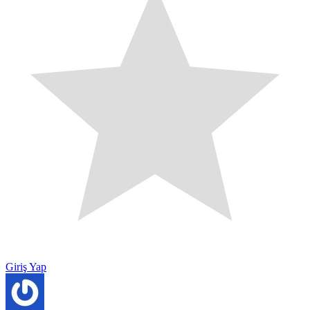
Giriş Yap