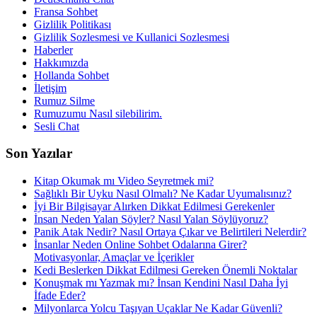
Fransa Sohbet
Gizlilik Politikası
Gizlilik Sozlesmesi ve Kullanici Sozlesmesi
Haberler
Hakkımızda
Hollanda Sohbet
İletişim
Rumuz Silme
Rumuzumu Nasıl silebilirim.
Sesli Chat
Son Yazılar
Kitap Okumak mı Video Seyretmek mi?
Sağlıklı Bir Uyku Nasıl Olmalı? Ne Kadar Uyumalısınız?
İyi Bir Bilgisayar Alırken Dikkat Edilmesi Gerekenler
İnsan Neden Yalan Söyler? Nasıl Yalan Söylüyoruz?
Panik Atak Nedir? Nasıl Ortaya Çıkar ve Belirtileri Nelerdir?
İnsanlar Neden Online Sohbet Odalarına Girer?
Motivasyonlar, Amaçlar ve İçerikler
Kedi Beslerken Dikkat Edilmesi Gereken Önemli Noktalar
Konuşmak mı Yazmak mı? İnsan Kendini Nasıl Daha İyi
İfade Eder?
Milyonlarca Yolcu Taşıyan Uçaklar Ne Kadar Güvenli?