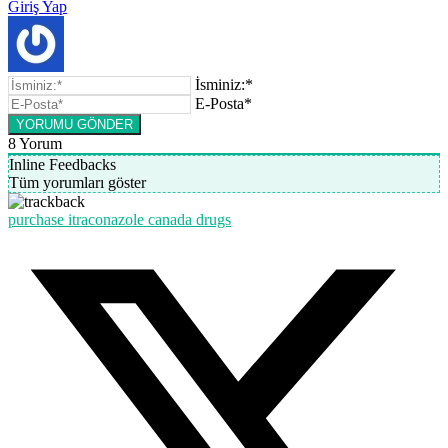
Giriş Yap
İsminiz:*
E-Posta*
8
Yorum
Inline Feedbacks
Tüm yorumları göster
purchase itraconazole canada drugs