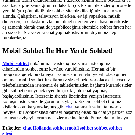
saat kaçta girerseniz girin mutlaka birçok kişinin de sizler gibi sitede
yer aldığını görebildiğiniz sohbet sitemiz dilediğiniz an elinizin
altında. Çalışırken, televizyon izlerken, ev işi yaparken, müzik
dinlerken, arkadaşlarınızla muhabbet ederken ve dahası birçok işle
eş zamanlı olarak chat de yapabileceğiniz sitemizle sohbet fırsatı her
an sizlerle. Siz yeter ki chat yapmak istiyorum deyin biz hep
buralardayız.
Mobil Sohbet İle Her Yerde Sohbet!
Mobil sohbet
imkânımız ile istediğiniz zaman istediğiniz
cihazlardan sohbet etme keyfine varabilirsiniz. Herhangi bir
programa gerek bırakmayan yalnızca internetin yeterli olacağı her
ortamda mobil sohbet fırsatlarımız sizleri bekliyor olacak. İsterseniz
telefonlarınızdan isterseniz de tabletlerinizden bağlantı kurarak sizler
gibi sohbet etmeyi bekleyen birçok kişi ile chat yapmaya
başlayabilirsiniz. İsterseniz sitemiz üzerinden yazışın isterseniz
konuşun isterseniz de görüntü paylaşın. Sizlere sohbet ettiğiniz
kişilerle o an karşınızdaymış gibi
chat
yapma fırsatını tanıyoruz.
Seviyeli bir sohbet sitesi olmayı başarmış olsak da chat yaparken söz
konusu seviyeyi korumayı sizlerin eline bıraktığımızı da unutmayın.
Etiketler:
chat
Hollanda sohbet
mobil sohbet
sohbet
sohbet
sitesi