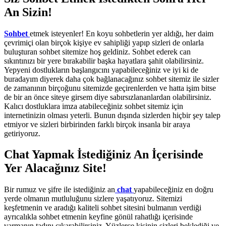
An Sizin!
Sohbet
etmek isteyenler! En koyu sohbetlerin yer aldığı, her daim
çevrimiçi olan birçok kişiye ev sahipliği yapıp sizleri de onlarla
buluşturan sohbet sitemize hoş geldiniz. Sohbet ederek can
sıkıntınızı bir yere bırakabilir başka hayatlara şahit olabilirsiniz.
Yepyeni dostlukların başlangıcını yapabileceğiniz ve iyi ki de
buradayım diyerek daha çok bağlanacağınız sohbet sitemiz ile sizler
de zamanının birçoğunu sitemizde geçirenlerden ve hatta işim bitse
de bir an önce siteye girsem diye sabırsızlananlardan olabilirsiniz.
Kalıcı dostluklara imza atabileceğiniz sohbet sitemiz için
internetinizin olması yeterli. Bunun dışında sizlerden hiçbir şey talep
etmiyor ve sizleri birbirinden farklı birçok insanla bir araya
getiriyoruz.
Chat Yapmak İstediğiniz An İçerisinde
Yer Alacağınız Site!
Bir rumuz ve şifre ile istediğiniz an
chat
yapabileceğiniz en doğru
yerde olmanın mutluluğunu sizlere yaşatıyoruz. Sitemizi
keşfetmenin ve aradığı kaliteli sohbet sitesini bulmanın verdiği
ayrıcalıkla sohbet etmenin keyfine gönül rahatlığı içerisinde
varmanın tadını çıkarabilirsiniz. Yüzlerce kişinin sizleri beklediği ve